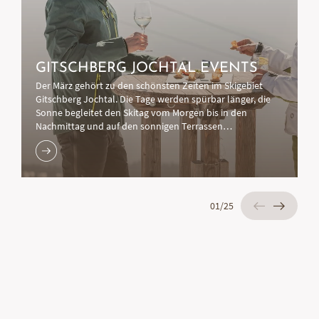
GITSCHBERG JOCHTAL EVENTS
Der März gehört zu den schönsten Zeiten im Skigebiet
Gitschberg Jochtal. Die Tage werden spürbar länger, die
Sonne begleitet den Skitag vom Morgen bis in den
Nachmittag und auf den sonnigen Terrassen…
01
/
25