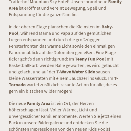
Tratterhof Mountain Sky Hotel! Unsere brandneue
Family
Area
ist eröffnet und vereint Bewegung, Spaß und
Entspannung für die ganze Familie.
In der oberen Etage planschen die Kleinsten im
Baby-
Pool
, während Mama und Papa auf den gemütlichen
Liegen entspannen und durch die großzügigen
Fensterfronten das warme Licht sowie den einmaligen
Panoramablick auf die Dolomiten genießen. Eine Etage
tiefer geht’s dann richtig rund: Im
Teeny Fun Pool
mit
Basketballkorb werden Bälle geworfen, es wird getaucht
und gelacht und auf der
T-Wave Water Slide
sausen
kleine Wasserratten mit einem Jauchzer ins Glück. Im
T-
Tornado
wartet zusätzlich rasante Action für alle, die es
gern ein bisschen wilder mögen!
Die neue
Family Area
ist ein Ort, der Herzen
höherschlagen lässt. Voller Wärme, Licht und
unvergesslicher Familienmomente. Werfen Sie jetzt einen
Blick in unsere Bildergalerie und entdecken Sie die
schönsten Impressionen von den neuen Kids Pools!