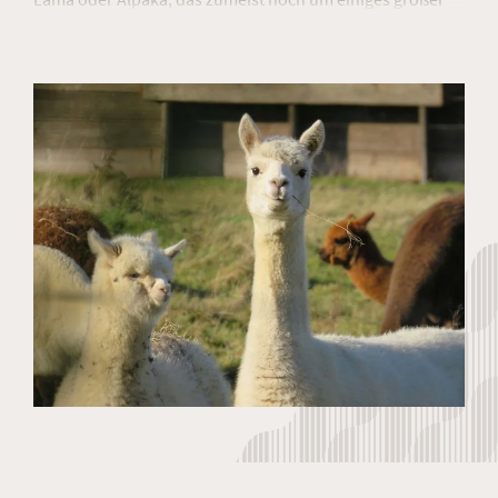
ist als sie selbst, allein führen dürfen und von ihm geführt
werden. Dabei entsteht eine innige Beziehung zwischen
Mensch und Tier. Lamas und Alpakas sind hervorragend
an die Landschaft und an das Klima in Südtirol angepasst
– genauso wie an die vielen Tiere, die außerdem auf dem
Hinterwalderhof leben: an die Hühner, die Fasane, die
Hasen und Katzen, ja, sogar an den Nachbarshund. Die
Tiere sind mittlerweile so beliebt, dass in Italien ein
eigener Verein für Lama- und Alpakazüchter und -halter
existiert.
Sie sind die perfekten Begleiter auf einer Wanderung
durch die Dolomiten. Trittsicher tragen sie Rucksäcke
über Wiesen und durch Wälder. Lamas und Alpakas sind
sorgenfreier zu führen als jedes andere Tier in den
Bergen. So vergisst man als sein menschlicher Begleiter
ganz schnell jeglichen Alltagsstress. Lamas und Alpakas
sind gelassen, haben ein herzliches Gemüt und sind völlig
schwindelfrei. Eine Höhenkrankheit kennen die robusten
Tiere nicht. Sie lehren uns, achtsam und ruhig durch die