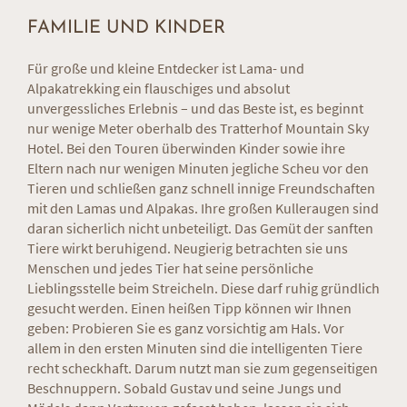
Welt zu gehen. Eine Tour mit Lamas und Alpakas ist quasi
FAMILIE UND KINDER
Wellness für den Kopf. Bei all diesen positiven Aspekten
ist es kein Wunder, dass die pelzigen Paarhufer auch die
Für große und kleine Entdecker ist Lama- und
Herzen der Südtiroler und ihrer Gäste im Sturm erobert
Alpakatrekking ein flauschiges und absolut
haben. In unseren Bergen sind sie einfach wie zu Hause.
unvergessliches Erlebnis – und das Beste ist, es beginnt
nur wenige Meter oberhalb des Tratterhof Mountain Sky
Hotel. Bei den Touren überwinden Kinder sowie ihre
Eltern nach nur wenigen Minuten jegliche Scheu vor den
Tieren und schließen ganz schnell innige Freundschaften
mit den Lamas und Alpakas. Ihre großen Kulleraugen sind
daran sicherlich nicht unbeteiligt. Das Gemüt der sanften
Tiere wirkt beruhigend. Neugierig betrachten sie uns
Menschen und jedes Tier hat seine persönliche
Lieblingsstelle beim Streicheln. Diese darf ruhig gründlich
gesucht werden. Einen heißen Tipp können wir Ihnen
geben: Probieren Sie es ganz vorsichtig am Hals. Vor
allem in den ersten Minuten sind die intelligenten Tiere
recht scheckhaft. Darum nutzt man sie zum gegenseitigen
Beschnuppern. Sobald Gustav und seine Jungs und