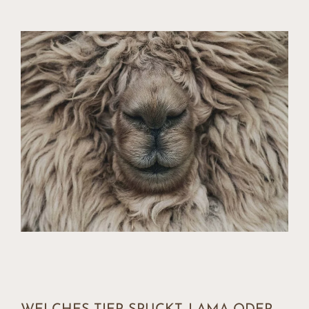
gehören sie der Höckerfamilie an, und hier sind wir schon
bei der ersten Gemeinsamkeit. Doch wir wollten uns den
Unterschieden widmen, also hier sind sie:
Alpakas stammen von den kleinen Vikunjas ab. Diese
haben ein sandfarbenes, seidenweiches Fell und leben
in kleinen Familienverbänden in Südamerika. Eine
Besonderheit dieser Tiere sind die unteren
Schneidezähne, die wie bei Nagetieren ihr Leben lang
nachwachsen. Das kennt man von keinem anderen
Paarhufer. Lamas stammen von den größeren
Guanakos ab, ebenfalls eine wildlebende Art aus der
Familie der Kamele, die in Südamerika anzutreffen ist.
Sie sind die Stammform der bei uns bekannten
domestizierten Lamas.
Rein äußerlich betrachtet ist die Größe eines der
Hauptunterscheidungsmerkmale zwischen Lamas und
Alpakas. Lamas weisen im Durchschnitt eine
Schulterhöhe von 120 Zentimetern auf. Alpakas
erreichen in der Regel eine Schulterhöhe von etwa 90