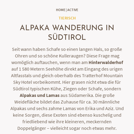
HOME
|
ACTIVE
TIERISCH
ALPAKA WANDERUNG IN
SÜDTIROL
Seit wann haben Schafe so einen langen Hals, so große
Ohren und so schöne Kulleraugen? Diese Frage mag
womöglich auftauchen, wenn man am
Hinterwalderhof
auf 1 580 Metern Seehöhe direkt am Eingang des urigen
Altfasstals und gleich oberhalb des Tratterhof Mountain
Sky Hotel vorbeikommt. Hier grasen nicht etwa die für
Südtirol typischen Kühe, Ziegen oder Schafe, sondern
Alpakas und Lamas
aus Südamerika. Die große
Weidefläche bildet das Zuhause für ca. 30 männliche
Alpakas und sechs zahme Lamas von Erika und Aziz. Und
keine Sorgen, diese Exoten sind ebenso kuschelig und
friedliebend wie ihre kleineren, meckernden
Doppelgänger – vielleicht sogar noch etwas mehr.