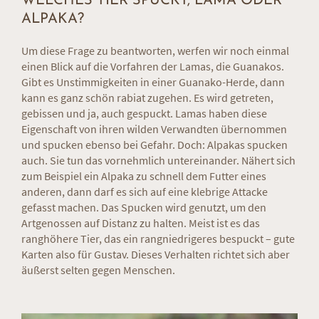
WELCHES TIER SPUCKT, LAMA ODER
Zentimetern und sind damit deutlich kleiner. Die
Damen in der Herde vom Hinterwalderhof dürfen also
ALPAKA?
den Größenvorteil für sich beanspruchen.
Entsprechend der Größe sind die Alpakas mit einem
Um diese Frage zu beantworten, werfen wir noch einmal
Gewicht von rund 60 Kilogramm damit auch deutlich
einen Blick auf die Vorfahren der Lamas, die Guanakos.
zierlicher als die Lamas mit einem Gewicht von bis zu
Gibt es Unstimmigkeiten in einer Guanako-Herde, dann
130 Kilogramm. Die größeren Lamas wirken insgesamt
kann es ganz schön rabiat zugehen. Es wird getreten,
etwas gröber und kantiger als die feingliedrigeren
gebissen und ja, auch gespuckt. Lamas haben diese
Alpakas.
Eigenschaft von ihren wilden Verwandten übernommen
Die zarte Erscheinung spiegelt sich ebenfalls im Fell
und spucken ebenso bei Gefahr. Doch: Alpakas spucken
der Alpakas, das meist gleichmäßiger und feiner
auch. Sie tun das vornehmlich untereinander. Nähert sich
strukturiert ist, was sie ihren Vorfahren den Vikunjas
zum Beispiel ein Alpaka zu schnell dem Futter eines
zu verdanken haben. Deren Fell ist für die
anderen, dann darf es sich auf eine klebrige Attacke
Wollgewinnung ebenso begehrt wie jenes der Alpakas.
gefasst machen. Das Spucken wird genutzt, um den
Werfen wir einen Blick auf die Ohren der kleinen
Artgenossen auf Distanz zu halten. Meist ist es das
Kamele, dann sehen wir gleich den nächsten
ranghöhere Tier, das ein rangniedrigeres bespuckt – gute
Unterschied. Die Ohren der Alpakas zeigen
Karten also für Gustav. Dieses Verhalten richtet sich aber
geradewegs nach oben, während die der Lamas eine
äußerst selten gegen Menschen.
leicht gebogene Form aufweisen.