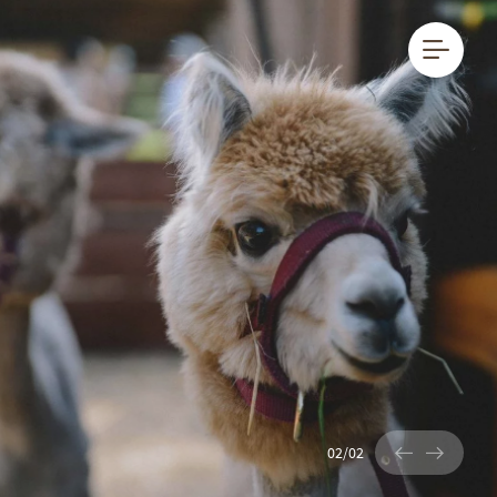
DE
IT
02
/
02