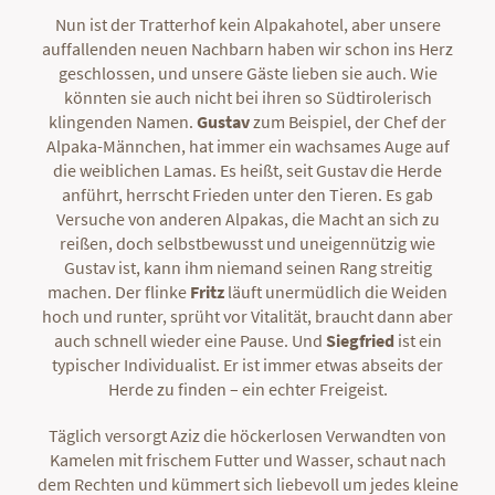
Nun ist der Tratterhof kein Alpakahotel, aber unsere
auffallenden neuen Nachbarn haben wir schon ins Herz
geschlossen, und unsere Gäste lieben sie auch. Wie
könnten sie auch nicht bei ihren so Südtirolerisch
klingenden Namen.
Gustav
zum Beispiel, der Chef der
Alpaka-Männchen, hat immer ein wachsames Auge auf
die weiblichen Lamas. Es heißt, seit Gustav die Herde
anführt, herrscht Frieden unter den Tieren. Es gab
Versuche von anderen Alpakas, die Macht an sich zu
reißen, doch selbstbewusst und uneigennützig wie
Gustav ist, kann ihm niemand seinen Rang streitig
machen. Der flinke
Fritz
läuft unermüdlich die Weiden
hoch und runter, sprüht vor Vitalität, braucht dann aber
auch schnell wieder eine Pause. Und
Siegfried
ist ein
typischer Individualist. Er ist immer etwas abseits der
Herde zu finden – ein echter Freigeist.
Täglich versorgt Aziz die höckerlosen Verwandten von
Kamelen mit frischem Futter und Wasser, schaut nach
dem Rechten und kümmert sich liebevoll um jedes kleine