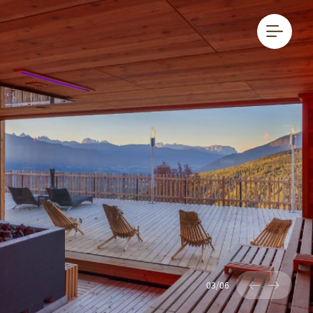
DE
IT
EN
04
/
06