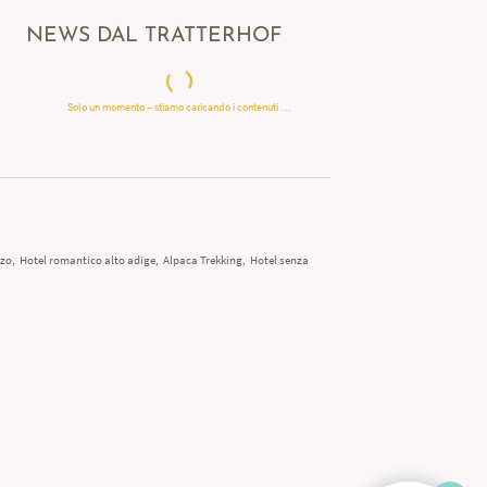
NEWS DAL TRATTERHOF
Solo un momento – stiamo caricando i contenuti …
zzo
,
Hotel romantico alto adige
,
Alpaca Trekking
,
Hotel senza
URY LIVING