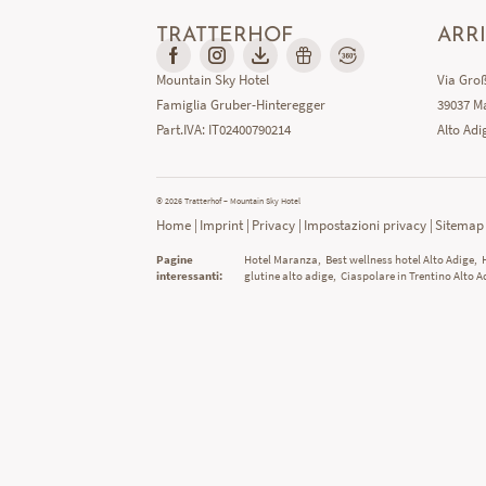
–
SERVIZI INCLUSI
TRATTERHOF
ARR
–
PACCHETTI SPECIALI
–
Mountain Sky Hotel
Via Groß
LE SCRITTE IN PICCOLO
Famiglia Gruber-Hinteregger
39037 Ma
–
BUONI REGALO
Part.IVA: IT02400790214
Alto Adig
–
RICHIESTA
–
PRENOTAZIONE
© 2026 Tratterhof – Mountain Sky Hotel
Home
|
Imprint
|
Privacy
|
Impostazioni privacy
|
Sitemap
SKYWELLNESS PREMIUM SPA
Pagine
Hotel Maranza
,
Best wellness hotel Alto Adige
,
MONTE SILVA MOUNTAIN SPA
interessanti:
glutine alto adige
,
Ciaspolare in Trentino Alto A
IL MONDO DEL GUSTO
SAPORI
ACTIVE