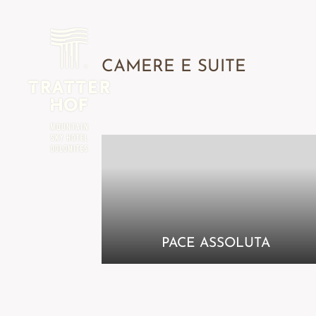
CAMERE E SUITE
MOUNTAIN SKY HOTEL
TRATTERHOF
TERRACE LUXURY LIVING
PACE ASSOLUTA
•
CAMERE E PREZZI
–
CAMERE E SUITE
–
OFFERTE
–
LAST MINUTE