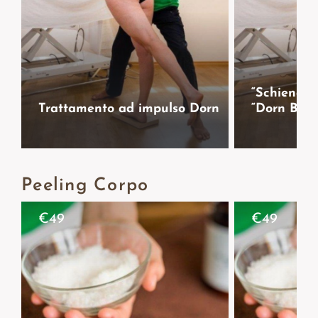
“Schiena l
Trattamento ad impulso Dorn
“Dorn Breu
Peeling Corpo
€
49
€
49