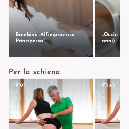
Bambini: „All’improvviso
„Occhi che 
Principessa“
anni)
Per la schiena
€
95
€
140