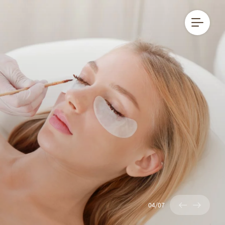
DE
IT
EN
04
/
07