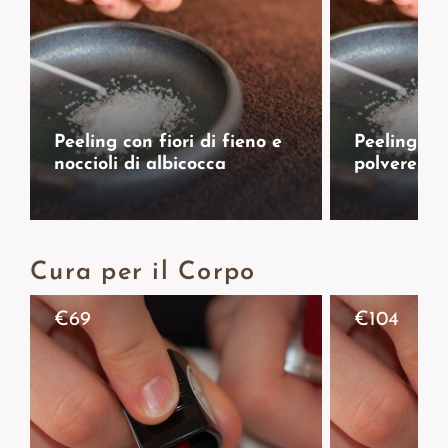
Peeling con fiori di fieno e
Peeling co
noccioli di albicocca
polvere di
Cura per il Corpo
€
69
€
104