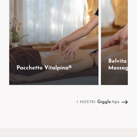
Belvita P
Pacchetto Vitalpina®
Massaggio
Giggle
.tips
I NOSTRI