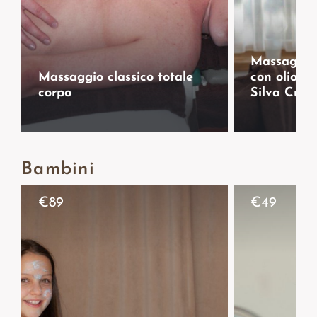
Massaggio 
Massaggio classico totale
con olio a
corpo
Silva Cura
Bambini
€
89
€
49