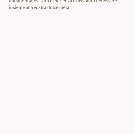
abbandonatevi a un’esperienza di assoluto benessere
insieme alla vostra dolce metà.