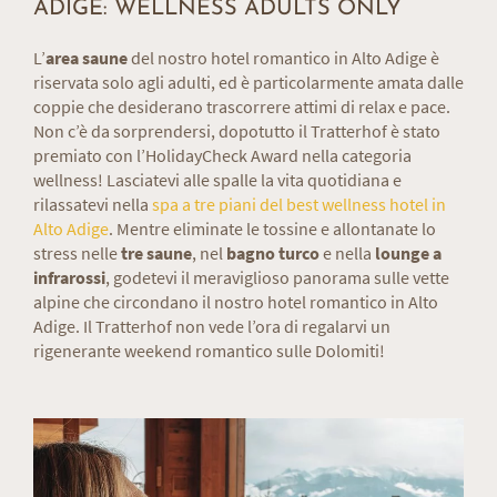
ADIGE: WELLNESS ADULTS ONLY
L’
area saune
del nostro hotel romantico in Alto Adige è
riservata solo agli adulti, ed è particolarmente amata dalle
coppie che desiderano trascorrere attimi di relax e pace.
Non c’è da sorprendersi, dopotutto il Tratterhof è stato
premiato con l’HolidayCheck Award nella categoria
wellness! Lasciatevi alle spalle la vita quotidiana e
rilassatevi nella
spa a tre piani del best wellness hotel in
Alto Adige
. Mentre eliminate le tossine e allontanate lo
stress nelle
tre
saune
, nel
bagno turco
e nella
lounge a
infrarossi
, godetevi il meraviglioso panorama sulle vette
alpine che circondano il nostro hotel romantico in Alto
Adige. Il Tratterhof non vede l’ora di regalarvi un
rigenerante weekend romantico sulle Dolomiti!