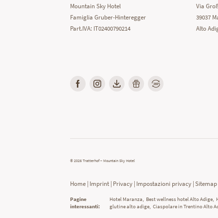
Mountain Sky Hotel
Via Groß
Famiglia Gruber-Hinteregger
39037 Ma
Part.IVA: IT02400790214
Alto Adig
© 2026 Tratterhof – Mountain Sky Hotel
Home
|
Imprint
|
Privacy
|
Impostazioni privacy
|
Sitemap
Pagine
Hotel Maranza
,
Best wellness hotel Alto Adige
,
interessanti:
glutine alto adige
,
Ciaspolare in Trentino Alto A