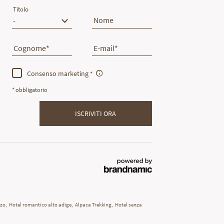
Titolo
Nome
Cognome
E-mail
Consenso marketing
* obbligatorio
ISCRIVITI ORA
zzo
,
Hotel romantico alto adige
,
Alpaca Trekking
,
Hotel senza