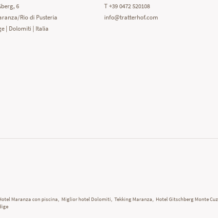
berg, 6
T +39 0472 520108
ranza/Rio di Pusteria
info@
tratterhof.
com
e | Dolomiti | Italia
Hotel Maranza con piscina
,
Miglior hotel Dolomiti
,
Tekking Maranza
,
Hotel Gitschberg Monte Cu
dige