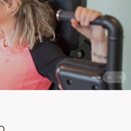
04
/
06
O