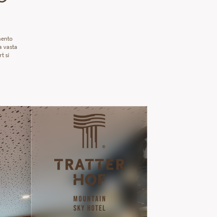
mento
a vasta
t si