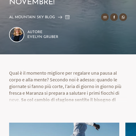
NOVEMBRE!
AL MOUNTAIN SKY BLOG
AUTORE
EVELYN GRUBER
Qual è il momento migliore per regalare una pausa al
corpo e alla mente? Secondo noi è adesso: quando le
giornate si fanno più corte, l’aria di giorno in giorno più
fresca e Maranza si prepara a salutare i primi fiocchi di
neve.
Se col cambio di stagione sentite il bisogno di
ricaricare corpo e mente
, la soluzione è semplice:
qualche
giorno al Tratterhof Mountain Sky Hotel!
Da quest’anno
restiamo aperti anche a novembre per
continuare a offrirvi una vacanza wellness da favola
in