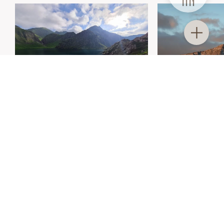
CIRCONDATI DALLE
DOLOMITI
INCANTO 
TRATTERHOF
Mountain Sky Hotel
Famiglia Gruber-Hinteregger
Part.IVA: IT02400790214
ARRIVO
Via Großberg, 6