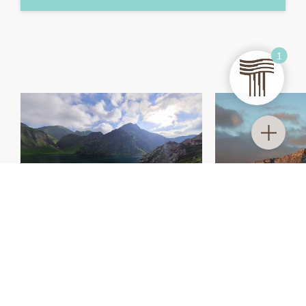
1
CIRCONDATI DALLE
DOLOMITI
INCANTO 
TRATTERHOF
Mountain Sky Hotel
Famiglia Gruber-Hinteregger