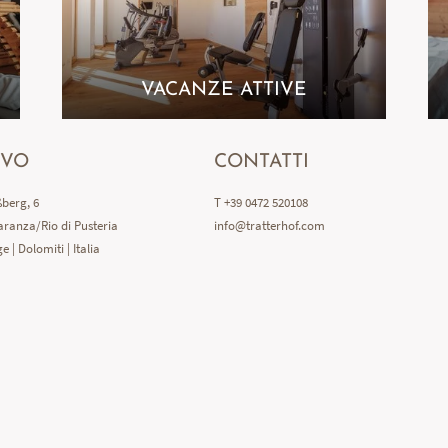
VACANZE ATTIVE
IVO
CONTATTI
berg, 6
T +39 0472 520108
ranza/Rio di Pusteria
info@
tratterhof.
com
e | Dolomiti | Italia