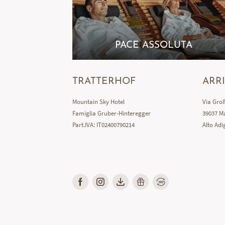
PACE ASSOLUTA
TRATTERHOF
ARR
Mountain Sky Hotel
Via Groß
Famiglia Gruber-Hinteregger
39037 Ma
Part.IVA: IT02400790214
Alto Adig