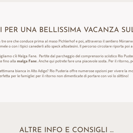
TI PER UNA BELLISSIMA VACANZA S
 tre ore che conduce prima al maso Pichlerhof e poi, attraverso il sentiero Mörserw
i mele o con i tipici canederli allo speck altoatesini. Il percorso circolare riporta poi
nsigliamo c’è Malga Fane. Partite dal parcheggio del comprensorio sciistico Rio Puster
te fino alla
malga Fane
. Anche qui potrete fare una piacevole sosta. Per il ritorno,
 settimana bianca in Alto Adige? Rio Pusteria offre numerose opzioni per vivere la 
erfetta per le famiglie: per il ritorno non dimenticate di portare con voi lo slittino!
ALTRE INFO E CONSIGLI …