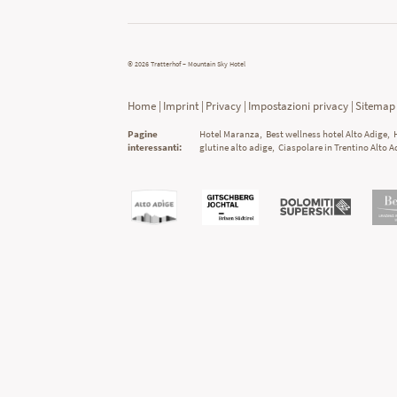
© 2026 Tratterhof – Mountain Sky Hotel
Home
|
Imprint
|
Privacy
|
Impostazioni privacy
|
Sitemap
Pagine
Hotel Maranza
,
Best wellness hotel Alto Adige
,
interessanti:
glutine alto adige
,
Ciaspolare in Trentino Alto A