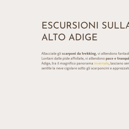
ESCURSIONI SULL
ALTO ADIGE
Allacciate gli
scarponi da trekking
, vi attendono fantas
Lontani dalle piste affollate, vi attendono
pace e tranqui
Adige, tra il magnifico panorama
invernale
, lasciano sen
sentite la neve cigolare sotto gli scarponcini e apprezzate