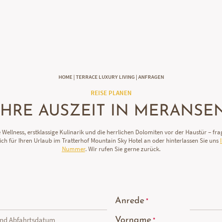
DE
IT
EN
HOME
|
TERRACE LUXURY LIVING
|
ANFRAGEN
REISE PLANEN
IHRE AUSZEIT IN MERANSE
e Wellness, erstklassige Kulinarik und die herrlichen Dolomiten vor der Haustür – fra
ich für Ihren Urlaub im Tratterhof Mountain Sky Hotel an oder hinterlassen Sie uns
Nummer
. Wir rufen Sie gerne zurück.
Anrede
und Abfahrtsdatum
Vorname